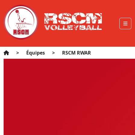
>
Équipes
>
RSCM RWAR