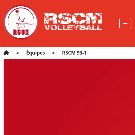
>
Équipes
>
RSCM 93-1